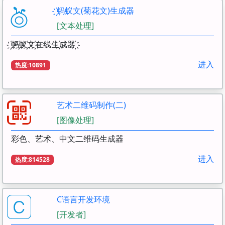
҉蚂蚁文(菊花文)生成器
[文本处理]
҉蚂҉蚁҉文҉在线生҉成器҉
进入
热度:10891
艺术二维码制作(二)
[图像处理]
彩色、艺术、中文二维码生成器
进入
热度:814528
C语言开发环境
[开发者]