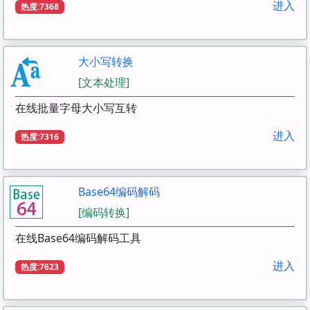
进入
热度:7368
大小写转换
[文本处理]
在线批量字母大小写互转
进入
热度:7316
Base64编码解码
[编码转换]
在线Base64编码解码工具
进入
热度:7623