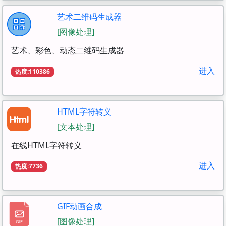
艺术二维码生成器
[图像处理]
艺术、彩色、动态二维码生成器
进入
热度:110386
HTML字符转义
[文本处理]
在线HTML字符转义
进入
热度:7736
GIF动画合成
[图像处理]