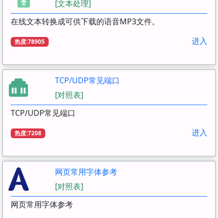
[文本处理]
在线文本转换成可供下载的语音MP3文件。
进入
热度:78905
TCP/UDP常见端口
[对照表]
TCP/UDP常见端口
进入
热度:7208
网页常用字体参考
[对照表]
网页常用字体参考