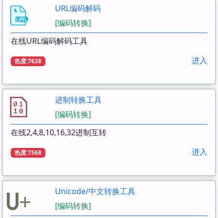
URL编码解码
[编码转换]
在线URL编码解码工具
进入
热度:7638
进制转换工具
[编码转换]
在线2,4,8,10,16,32进制互转
进入
热度:7568
Unicode/中文转换工具
[编码转换]